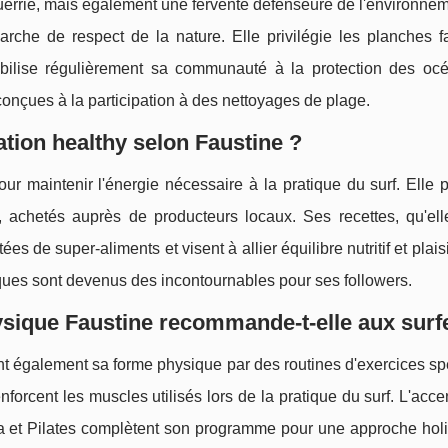
uerrie, mais également une fervente défenseure de l'environne
marche de respect de la nature. Elle privilégie les planches 
ibilise régulièrement sa communauté à la protection des oc
onçues à la participation à des nettoyages de plage.
ation healthy selon Faustine ?
our maintenir l'énergie nécessaire à la pratique du surf. Elle
, achetés auprès de producteurs locaux. Ses recettes, qu'ell
de super-aliments et visent à allier équilibre nutritif et plaisir
ques sont devenus des incontournables pour ses followers.
ysique Faustine recommande-t-elle aux surf
ient également sa forme physique par des routines d'exercices sp
forcent les muscles utilisés lors de la pratique du surf. L'acce
. Yoga et Pilates complètent son programme pour une approche hol