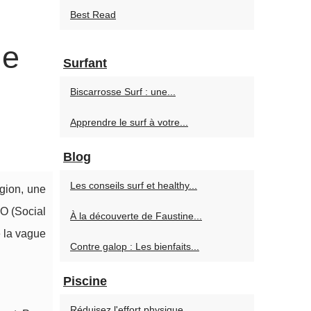
Best Read
le
Surfant
Biscarrosse Surf : une...
Apprendre le surf à votre...
Blog
Les conseils surf et healthy...
égion, une
O (Social
À la découverte de Faustine...
e la vague
Contre galop : Les bienfaits...
Piscine
Réduisez l'effort physique...