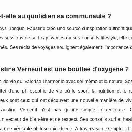
-t-elle au quotidien sa communauté ?
ays Basque, Faustine crée une source d'inspiration authentiqu
 sessions de surf captivantes ou ses conseils lifestyle, elle c
nnés. Ses récits de voyages soulignent également l'importance d
stine Verneuil est une bouffée d'oxygène ?
de de vie qui valorise l'harmonie avec soi-même et la nature. Se
flet d'une philosophie de vie où le sport, la nutrition et le 
reux sont ceux qui ont découvert une nouvelle manière de vivre
 Faustine Verneuil n'est pas qu'une simple influenceuse. 
n vecteur de bien-être et de respect. Ses conseils surf et hea
t à une véritable philosophie de vie. À travers son exemple, c