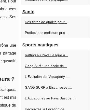
ment. Pour
fabriquées
Santé
éans. Ses
Des filtres de qualité pour...
Profitez des meilleurs prix...
Sports nautiques
 prône une
e partage
Rafting au Pays Basque à...
 gustatif.
Gang Surf : une école de...
L'Évolution de l'Aquapony :...
eurs ?
GANG SURF à Biscarrosse :...
écifiques.
nt est mis
L'Aquaponey au Pays Basque :...
istique du
Découvrez la Location de...