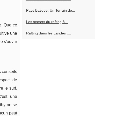
Pays Basque: Un Terrain de...
Les secrets du rafting à...
e. Que ce
ultive une
Rafting dans les Landes :...
e s'ouvrir
s conseils
respect de
 le surf,
C'est une
lthy ne se
hacun peut